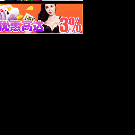
5
系统获取订单或指令，下发到
产线设备机台
6
MES系统实时了解产线生产状
况