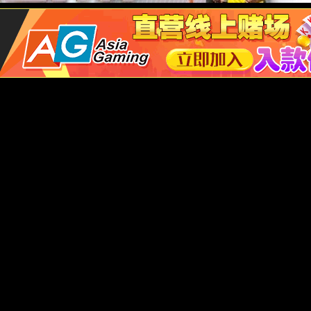
点击查看相关视频