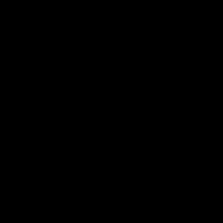
马达总装
设备参数
PRODUCT PARAMETER