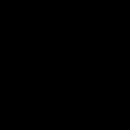
外观尺寸
应用领域
热品推荐
/ HOT PRODUCT