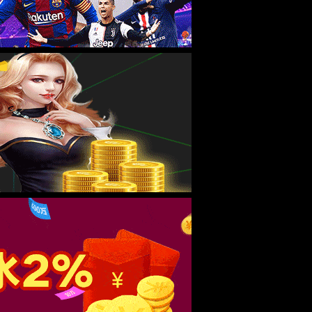
服
务
生产线
热
，由多台设备组成，U字型分布，使用船板+输送线的
焊、精车、去重平衡、性能检测等工序。生产线依据客
可有效解决劳动力成本、技术管理等难题.