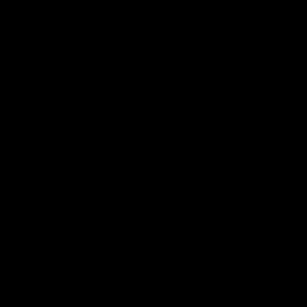
100(H)mm
座椅电机