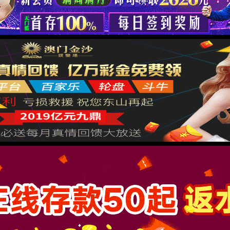
设备
>
汽车座椅调角度电机装配生产线
汽车座椅调角度电机装配
汽车座椅调角度电机装配生产线
方式传送，主要完成绕线、点
户工艺需求，为客户量身定制，
线：
0755-21044479