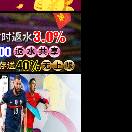
N
4
节拍合适，整线生产效率高且
稳定