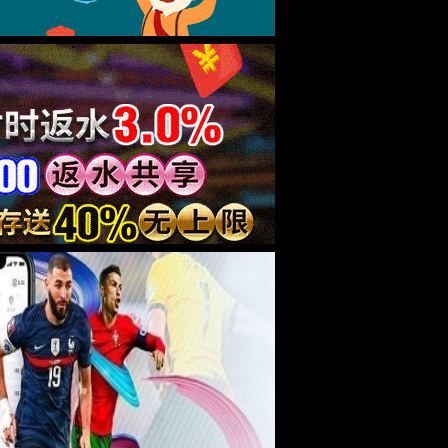
X-pin扁线电机定子生产线
X-pin相比Hair-pin，端部高度降低，能进一步减少电…
【详情】