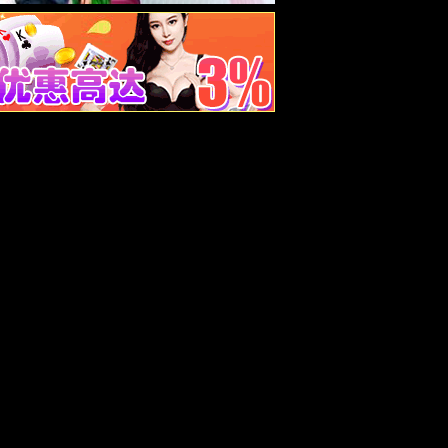
汽车发卡电机定子装配线
发卡电机定子装配线应用于汽车BSG电机、汽车发电机领
域，设备…
【详情】