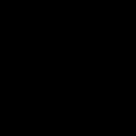
被动元器件电感设备
电机定转子绕线机