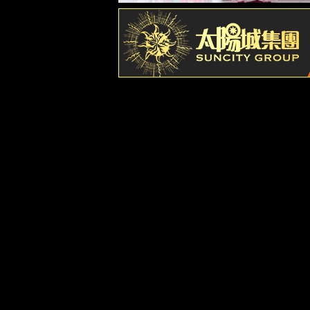
Hairpin扁线定子装配线
新能源驱动电机定子装配生产线，可应用于新能源汽车驱
动电机，发…
【详情】