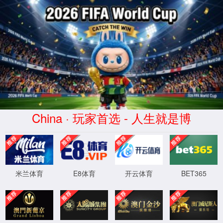
版权声明: 本网站所有设备图片信息请勿盗用, 违者必究！
首页
产品
方案
视频
案
首页
产品
方案
视频
案
联系
EN
联系
EN
TapTap点点188方案提供商
TapTap点点188方案提供商