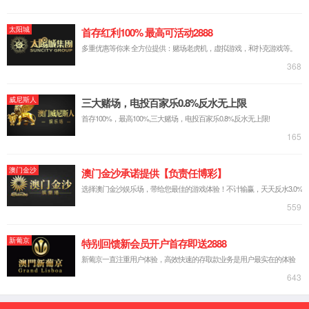
为持续提升仓储团队业务能力，聚焦
“精细、准确、安全、服务”
四大核心，近日，
TapTap点点
“仓储技能大比武”竞赛成功举
办。全体仓管员同台竞技，在真实业务场景中展开了一场速度与
精度的较量。
本次比武紧扣TapTap点点作为非标定制设备厂商
“多品种、小批
量、定制化”的仓储特点，所有物料均选用车间日常流转的非标
配件
。
从定制螺丝到非标衬套，从设备零部件到易混淆耗材，全
程不额外采购，真正做到
“赛场即战场”。
竞赛采用
“单人实操
现场计时
精准评分”模式，设置三大关键
+
+
考核环节：
※来料点收：考验快速识别、核对非标物料的能力，杜绝疏漏；
※项目发料拣货：比拼准确性、速度与防错意识，避免错发、漏
发；
※
录入：检验录入效率与数据准确性，确保账实相符
；
ERP