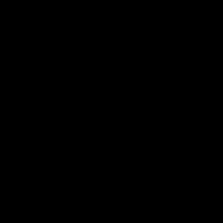
查看详情 +
查看详情 +
返回列表
我们的承诺