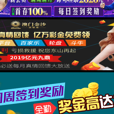
革命
扁线电机引领新能源汽车驱动技术革命
：
TapTap点点
编辑：
TapTap点点
来源：
www.cnhonest.com
发布日期： 2023.
汽车的兴起，对电机的性能和体积要求越来越高，传统绕线电机逐渐显露
兴起，对电机的性能和体积要求越来越高，传统绕线电机逐渐显
关重要的角色，它经历了多个阶段的演变和改进，如今呈现出了