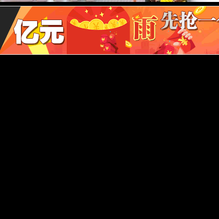
线电机采用了先进材料，如高性能的磁性材料、高温耐受的绝缘