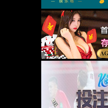
1、电机绕组的改进。
传统的绕线电机使用铜线绕组，而扁线
改变，使得电机能够更好地适应新能源汽车的需求，并在性能和