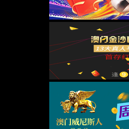
热门关键词：
新能源汽车电机组装线
电机生产线
您的位置：
首页
>
新闻资讯
>
扁线电机引领新能源汽车驱动技术
作者
信息摘要：
扁线电机最早可以追溯到传统的绕线电机。随着新能源
扁线电机最早可以追溯到传统的绕线电机。随着新能源汽车的
服这些问题，扁线电机应运而生。
在电动汽车中，扁线电机作为关键的驱动装置之一，扮演着至