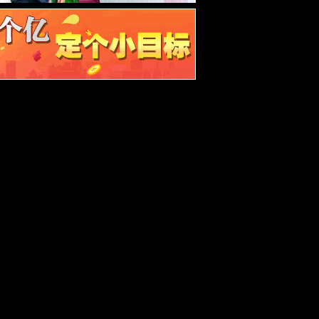
材料、精密的加工技术等。这些创新技术和材料的引入，提高了
在线咨询