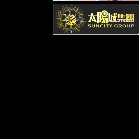
2、材料和工艺的进步。
随着材料科学和制造工艺的进步，扁
扁线电机的磁场强度和能量转换效率。