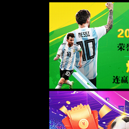
版权声明: 本网站所有设备图片信息请勿盗用, 违者必
首页
产品
方案
视频
首页
产品
方案
视频
联系
EN
联系
EN
TapTap点点188方案提供商
TapTap点点188方案提供商