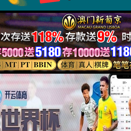
电机采用扁平形状的线圈和绕组，使得电机的体积更加紧凑，重
效率方面取得了显著的提升。