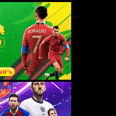
0755-21044479
EN