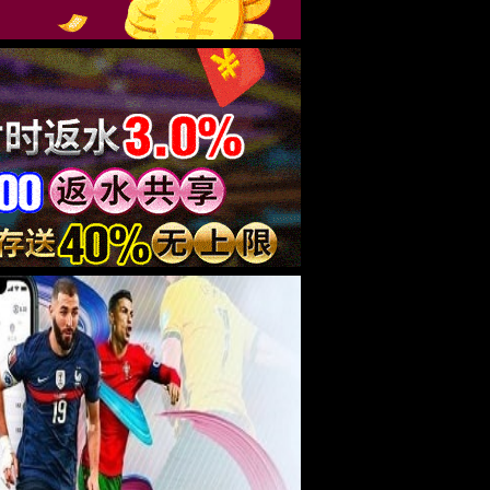
气泵自动生产线
用于医疗设备气泵生产线，其采用伺服快速传送线，定位
具治可以快…
【详情】