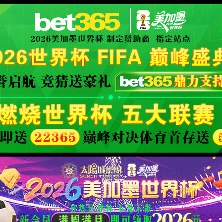
究！
案例
资讯
服务
taptap188官网入口
案例
资讯
服务
taptap188官网入口